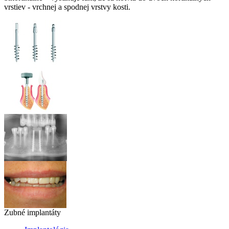
vrstiev - vrchnej a spodnej vrstvy kosti.
Zubné implantáty