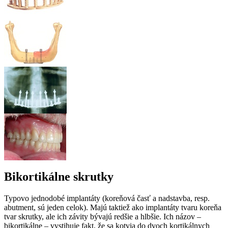
Bikortikálne skrutky
Typovo jednodobé implantáty (koreňová časť a nadstavba, resp.
abutment, sú jeden celok). Majú taktiež ako implantáty tvaru koreňa
tvar skrutky, ale ich závity bývajú redšie a hlbšie. Ich názov –
bikortikálne – vystihuje fakt, že sa kotvia do dvoch kortikálnych