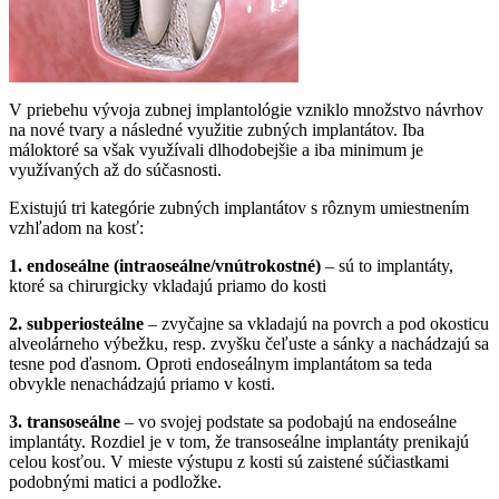
V priebehu vývoja zubnej implantológie vzniklo množstvo návrhov
na nové tvary a následné využitie zubných implantátov. Iba
máloktoré sa však využívali dlhodobejšie a iba minimum je
využívaných až do súčasnosti.
Existujú tri kategórie zubných implantátov s rôznym umiestnením
vzhľadom na kosť:
1. endoseálne (intraoseálne/vnútrokostné)
– sú to implantáty,
ktoré sa chirurgicky vkladajú priamo do kosti
2.
subperiosteálne
– zvyčajne sa vkladajú na povrch a pod okosticu
alveolárneho výbežku, resp. zvyšku čeľuste a sánky a nachádzajú sa
tesne pod ďasnom. Oproti endoseálnym implantátom sa teda
obvykle nenachádzajú priamo v kosti.
3. transoseálne
– vo svojej podstate sa podobajú na endoseálne
implantáty. Rozdiel je v tom, že transoseálne implantáty prenikajú
celou kosťou. V mieste výstupu z kosti sú zaistené súčiastkami
podobnými matici a podložke.