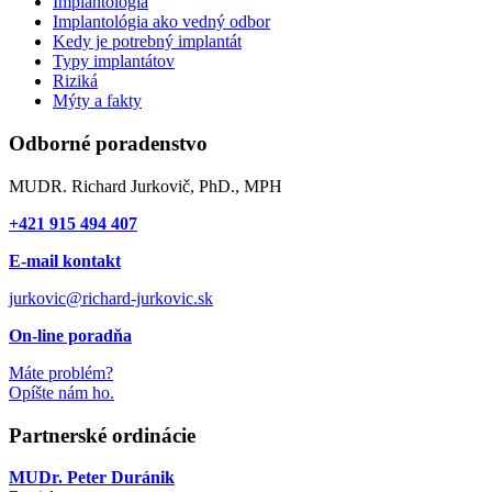
Implantológia
Implantológia ako vedný odbor
Kedy je potrebný implantát
Typy implantátov
Riziká
Mýty a fakty
Odborné poradenstvo
MUDR. Richard Jurkovič, PhD., MPH
+421 915 494 407
E-mail kontakt
jurkovic@richard-jurkovic.sk
On-line poradňa
Máte problém?
Opíšte nám ho.
Partnerské ordinácie
MUDr. Peter Duránik