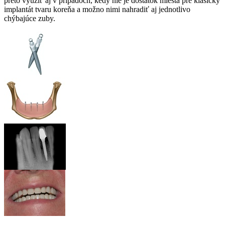
preto využiť aj v prípadoch, kedy nie je dostatok miesta pre klasický
implantát tvaru koreňa a možno nimi nahradiť aj jednotlivo
chýbajúce zuby.